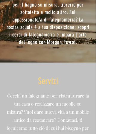
per il bagno su misura, librerie per
sottotetto e molto altro. Sei
appassionato/a di falegnameria? La
nostra scuola è a tua disposizione: scopri
i corsi di falegnameria e impara l'arte
del legno con Morgan Peyrot.
Servizi
Cerchi un falegname per ristrutturare la
tua casa o realizzare un mobile su
misura? Vuoi dare nuova vita a un mobile
antico da restaurare?
Contattaci, ti
forniremo tutto ciò di cui hai bisogno per